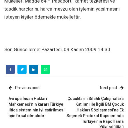
Mükellef: Madde 84 – Pasaport, ikamet tezkeresi ve
tasdik harçlarını, harca mevzu olan işlemin yapılmasını
isteyen kişiler ödemekle mükelleftir.
Son Güncelleme: Pazartesi, 09 Kasım 2009 14:30
Previous post
Next post
Avrupa İnsan Hakları
Çocukların Silahlı Çatışmalara
Mahkemesi'nin kararı Türkiye
Katılımı ile İlgili BM Çocuk
iltica sisteminin iyileştirilmesi
Hakları Sözleşmesi'ne Ek
için fırsat olmalıdır
Seçmeli Protokol Kapsamında
Türkiye'nin Raporlama
Yükümlülüğü