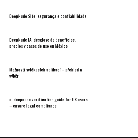
DeepNude Site: segurança e confiabilidade
DeepNude IA: desglose de beneficios,
precios y casos de uso en México
Možnosti svlékacích aplikací – přehled a
výběr
ai deepnude verification guide for UK users
– ensure legal compliance