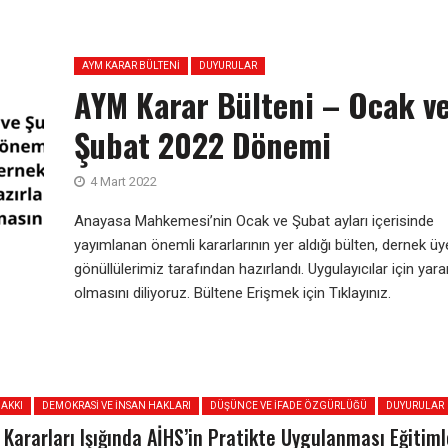
AYM KARAR BÜLTENI
DUYURULAR
AYM Karar Bülteni – Ocak v
Şubat 2022 Dönemi
4 Mart 2022
Anayasa Mahkemesi’nin Ocak ve Şubat ayları içerisinde
yayımlanan önemli kararlarının yer aldığı bülten, dernek üy
gönüllülerimiz tarafından hazırlandı. Uygulayıcılar için yarar
olmasını diliyoruz. Bültene Erişmek için Tıklayınız.
AKKI
DEMOKRASI VE İNSAN HAKLARI
DÜŞÜNCE VE İFADE ÖZGÜRLÜĞÜ
DUYURULAR
Kararları Işığında AİHS’in Pratikte Uygulanması Eğitiml