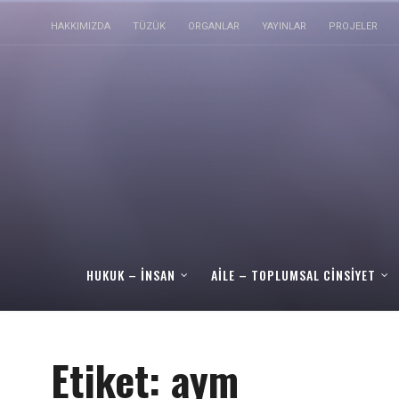
HAKKIMIZDA
TÜZÜK
ORGANLAR
YAYINLAR
PROJELER
HUKUK – İNSAN
AILE – TOPLUMSAL CINSIYET
Etiket:
aym