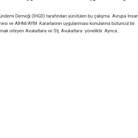
Gündemi Derneği (İHGD) tarafından yürütülen bu çalışma Avrupa İnsa
mesi ve AİHM/AYM Kararlarının uygulanması konularına bütüncül bir
mak isteyen Avukatlara ve Stj. Avukatlara yöneliktir. Ayrıca...