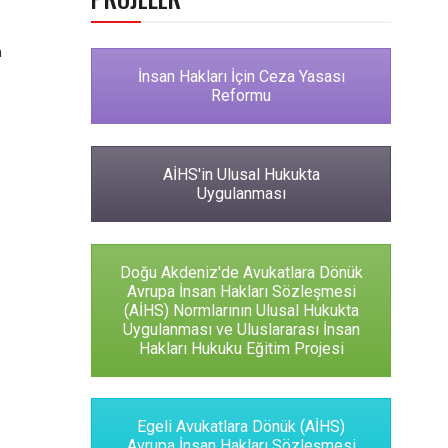
n
İnsan Hakları İçin Ceza Yasası
Reformu
AİHS'in Ulusal Hukukta
Uygulanması
Doğu Akdeniz'de Avukatlara Dönük
Avrupa İnsan Hakları Sözleşmesi
(AİHS) Normlarının Ulusal Hukukta
Uygulanması ve Uluslararası İnsan
Hakları Hukuku Eğitim Projesi
Egeli Avukatlara Dönük (AİHS)
Avrupa İnsan Hakları Sözleşmesi