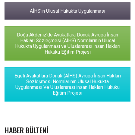
AİHS'in Ulusal Hukukta Uygulanması
Doğu Akdeniz'de Avukatlara Dönük Avrupa İnsan
Hakları Sözleşmesi (AİHS) Normlarının Ulusal
Hukukta Uygulanması ve Uluslararası İnsan Hakları
Hukuku Eğitim Projesi
Egeli Avukatlara Dönük (AİHS) Avrupa İnsan Hakları
Sözleşmesi Normlarının Ulusal Hukukta
Uygulanması Ve Uluslararası İnsan Hakları Hukuku
Eğitim Projesi
HABER BÜLTENI