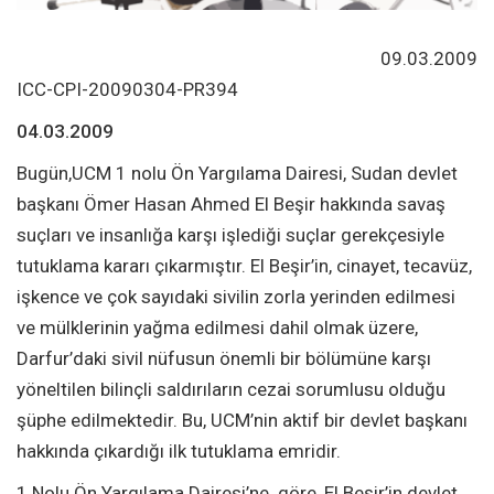
09.03.2009
ICC-CPI-20090304-PR394
04.03.2009
Bugün,UCM 1 nolu Ön Yargılama Dairesi, Sudan devlet
başkanı Ömer Hasan Ahmed El Beşir hakkında savaş
suçları ve insanlığa karşı işlediği suçlar gerekçesiyle
tutuklama kararı çıkarmıştır. El Beşir’in, cinayet, tecavüz,
işkence ve çok sayıdaki sivilin zorla yerinden edilmesi
ve mülklerinin yağma edilmesi dahil olmak üzere,
Darfur’daki sivil nüfusun önemli bir bölümüne karşı
yöneltilen bilinçli saldırıların cezai sorumlusu olduğu
şüphe edilmektedir. Bu, UCM’nin aktif bir devlet başkanı
hakkında çıkardığı ilk tutuklama emridir.
1 Nolu Ön Yargılama Dairesi’ne göre, El Beşir’in devlet