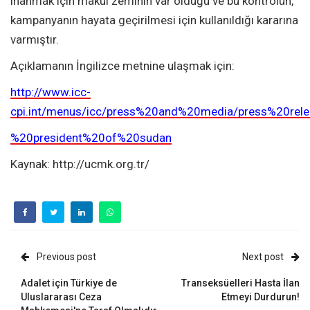
inanmak için makul zeminin var olduğu ve bu kontrolün,
kampanyanın hayata geçirilmesi için kullanıldığı kararına
varmıştır.
Açıklamanın İngilizce metnine ulaşmak için:
http://www.icc-
cpi.int/menus/icc/press%20and%20media/press%20re
%20president%20of%20sudan
Kaynak: http://ucmk.org.tr/
Previous post
Next post
Adalet için Türkiye de
Transeksüelleri Hasta İlan
Uluslararası Ceza
Etmeyi Durdurun!