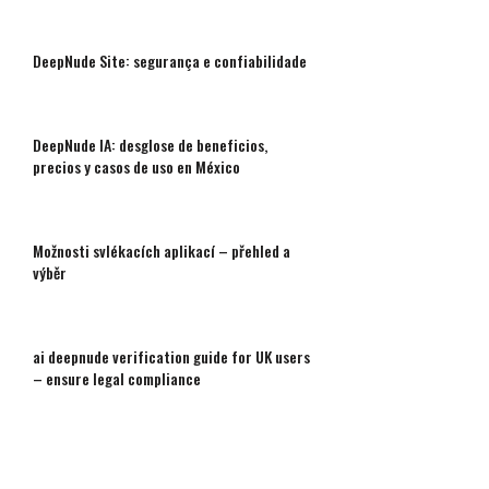
DeepNude Site: segurança e confiabilidade
DeepNude IA: desglose de beneficios,
precios y casos de uso en México
Možnosti svlékacích aplikací – přehled a
výběr
ai deepnude verification guide for UK users
– ensure legal compliance