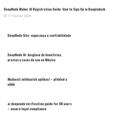
DeepNude Maker AI Registration Guide: How to Sign Up in Bangladesh
17 Haziran 2026
DeepNude Site: segurança e confiabilidade
DeepNude IA: desglose de beneficios,
precios y casos de uso en México
Možnosti svlékacích aplikací – přehled a
výběr
ai deepnude verification guide for UK users
– ensure legal compliance