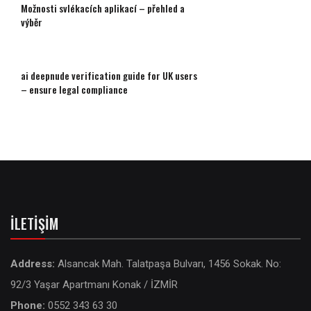
Možnosti svlékacích aplikací – přehled a
výběr
ai deepnude verification guide for UK users
– ensure legal compliance
İLETIŞIM
Address:
Alsancak Mah. Talatpaşa Bulvarı, 1456 Sokak. No:
92/3 Yaşar Apartmanı Konak / İZMİR
Phone:
0552 343 63 30