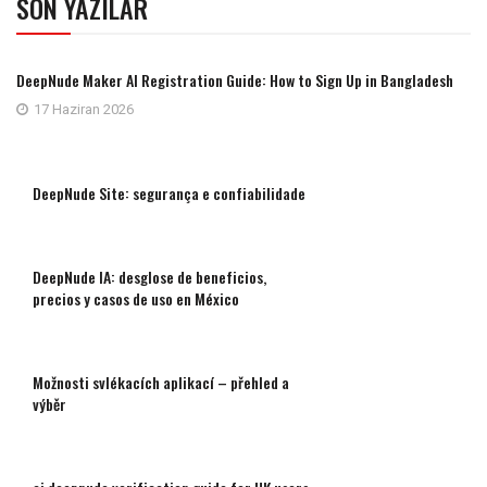
SON YAZILAR
DeepNude Maker AI Registration Guide: How to Sign Up in Bangladesh
17 Haziran 2026
DeepNude Site: segurança e confiabilidade
DeepNude IA: desglose de beneficios,
precios y casos de uso en México
Možnosti svlékacích aplikací – přehled a
výběr