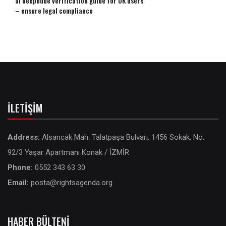
ai deepnude verification guide for UK users
– ensure legal compliance
İLETIŞIM
Address:
Alsancak Mah. Talatpaşa Bulvarı, 1456 Sokak. No:
92/3 Yaşar Apartmanı Konak / İZMİR
Phone:
0552 343 63 30
Email:
posta@rightsagenda.org
HABER BÜLTENI