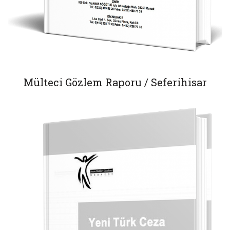
Mülteci Gözlem Raporu / Seferihisar