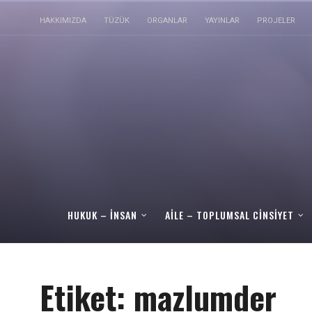
HAKKIMIZDA
TÜZÜK
ORGANLAR
YAYINLAR
PROJELER
HUKUK – İNSAN
AILE – TOPLUMSAL CINSIYET
Etiket:
mazlumder