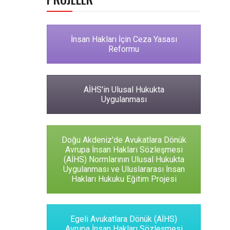
İnsan Hakları İçin Ceza Yasası
Reformu
AİHS'in Ulusal Hukukta
Uygulanması
Doğu Akdeniz'de Avukatlara Dönük
Avrupa İnsan Hakları Sözleşmesi
(AİHS) Normlarının Ulusal Hukukta
Uygulanması ve Uluslararası İnsan
Hakları Hukuku Eğitim Projesi
Egeli Avukatlara Dönük (AİHS)
Avrupa İnsan Hakları Sözleşmesi