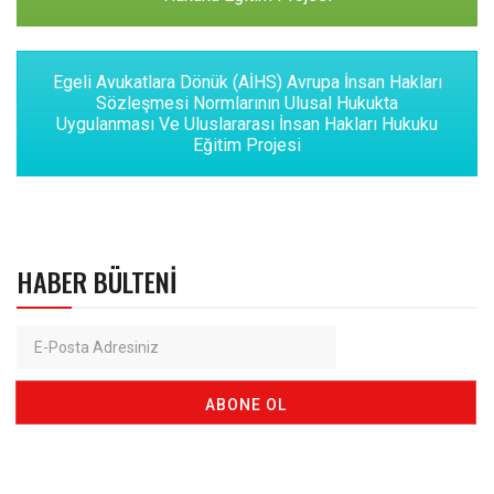
Egeli Avukatlara Dönük (AİHS) Avrupa İnsan Hakları
Sözleşmesi Normlarının Ulusal Hukukta
Uygulanması Ve Uluslararası İnsan Hakları Hukuku
Eğitim Projesi
HABER BÜLTENI