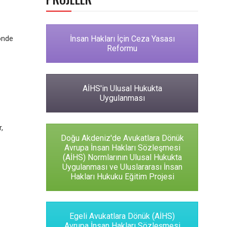
 önde
İnsan Hakları İçin Ceza Yasası
Reformu
AİHS'in Ulusal Hukukta
Uygulanması
,
Doğu Akdeniz'de Avukatlara Dönük
Avrupa İnsan Hakları Sözleşmesi
(AİHS) Normlarının Ulusal Hukukta
Uygulanması ve Uluslararası İnsan
Hakları Hukuku Eğitim Projesi
Egeli Avukatlara Dönük (AİHS)
Avrupa İnsan Hakları Sözleşmesi