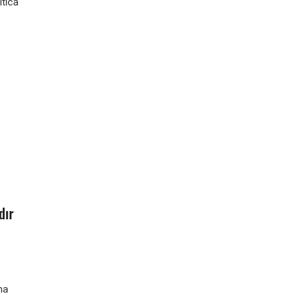
ltica
dır
ma