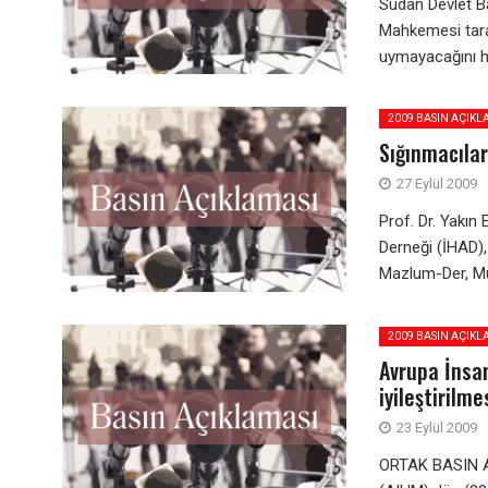
Sudan Devlet Ba
Mahkemesi taraf
uymayacağını he
2009 BASIN AÇIKL
Sığınmacıla
27 Eylül 2009
Prof. Dr. Yakın 
Derneği (İHAD),
Mazlum-Der, Mül
2009 BASIN AÇIKL
Avrupa İnsan
iyileştirilme
23 Eylül 2009
ORTAK BASIN AÇ