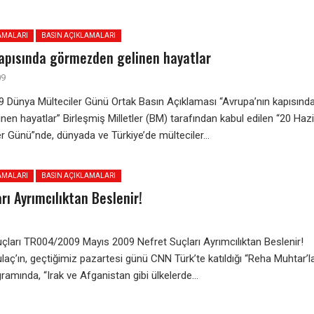
AMALARI
BASIN AÇIKLAMALARI
kapısında görmezden gelinen hayatlar
09
9 Dünya Mülteciler Günü Ortak Basın Açıklaması “Avrupa’nın kapısınd
en hayatlar” Birleşmiş Milletler (BM) tarafından kabul edilen “20 Haz
r Günü”nde, dünyada ve Türkiye’de mülteciler...
AMALARI
BASIN AÇIKLAMALARI
rı Ayrımcılıktan Beslenir!
çları TR004/2009 Mayıs 2009 Nefret Suçları Ayrımcılıktan Beslenir!
laç’ın, geçtiğimiz pazartesi günü CNN Türk’te katıldığı “Reha Muhtar’l
ramında, “Irak ve Afganistan gibi ülkelerde...