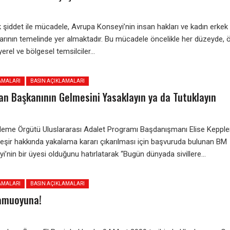
 şiddet ile mücadele, Avrupa Konseyi’nin insan hakları ve kadın erkek
alarının temelinde yer almaktadır. Bu mücadele öncelikle her düzeyde,
erel ve bölgesel temsilciler...
AMALARI
BASIN AÇIKLAMALARI
an Başkanının Gelmesini Yasaklayın ya da Tutuklayın
zleme Örgütü Uluslararası Adalet Programı Başdanışmanı Elise Keppler
-Beşir hakkında yakalama kararı çıkarılması için başvuruda bulunan BM
i’nin bir üyesi olduğunu hatırlatarak “Bugün dünyada sivillere...
AMALARI
BASIN AÇIKLAMALARI
amuoyuna!