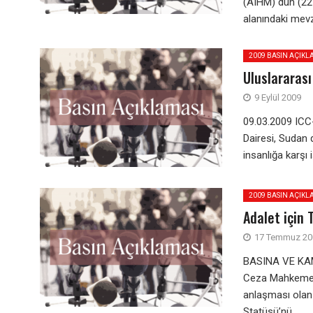
(AIHM) dün (22 E
alanındaki mevz
2009 BASIN AÇIKL
Uluslararas
9 Eylül 2009
09.03.2009 IC
Dairesi, Sudan
insanlığa karşı 
2009 BASIN AÇIKL
Adalet için 
17 Temmuz 20
BASINA VE KA
Ceza Mahkemesi
anlaşması olan
Statüsü’nü...