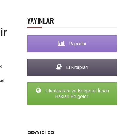
YAYINLAR
ir
Raporlar
le
El Kitapları
.
sel
Uluslararası ve Bölgesel İnsan
Hakları Belgeleri
PROJELER