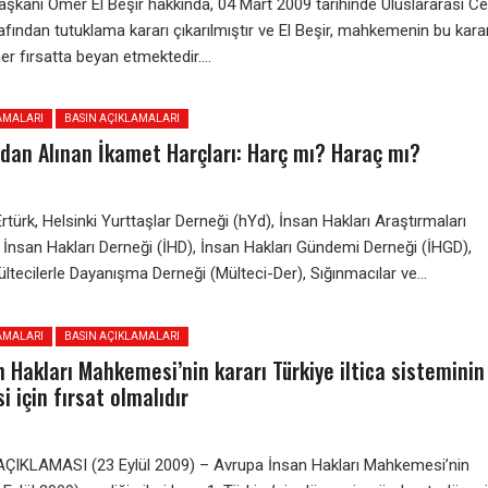
şkanı Ömer El Beşir hakkında, 04 Mart 2009 tarihinde Uluslararası C
ından tutuklama kararı çıkarılmıştır ve El Beşir, mahkemenin bu kara
r fırsatta beyan etmektedir....
AMALARI
BASIN AÇIKLAMALARI
rdan Alınan İkamet Harçları: Harç mı? Haraç mı?
Ertürk, Helsinki Yurttaşlar Derneği (hYd), İnsan Hakları Araştırmaları
 İnsan Hakları Derneği (İHD), İnsan Hakları Gündemi Derneği (İHGD),
tecilerle Dayanışma Derneği (Mülteci-Der), Sığınmacılar ve...
AMALARI
BASIN AÇIKLAMALARI
 Hakları Mahkemesi’nin kararı Türkiye iltica sisteminin
si için fırsat olmalıdır
IKLAMASI (23 Eylül 2009) – Avrupa İnsan Hakları Mahkemesi’nin