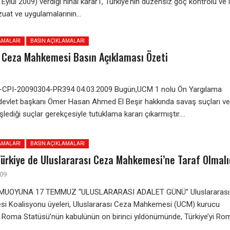
ylül 2009) verdiği nihai karar1, Türkiye’nin düzensiz göç kontrolü ve i
uat ve uygulamalarının...
AMALARI
BASIN AÇIKLAMALARI
ı Ceza Mahkemesi Basın Açıklaması Özeti
C-CPI-20090304-PR394 04.03.2009 Bugün,UCM 1 nolu Ön Yargılama
 devlet başkanı Ömer Hasan Ahmed El Beşir hakkında savaş suçları ve
işlediği suçlar gerekçesiyle tutuklama kararı çıkarmıştır....
AMALARI
BASIN AÇIKLAMALARI
Türkiye de Uluslararası Ceza Mahkemesi’ne Taraf Olmalı
09
MUOYUNA 17 TEMMUZ “ULUSLARARASI ADALET GÜNÜ” Uluslararası
 Koalisyonu üyeleri, Uluslararası Ceza Mahkemesi (UCM) kurucu
 Roma Statüsü’nün kabulünün on birinci yıldönümünde, Türkiye’yi Ro