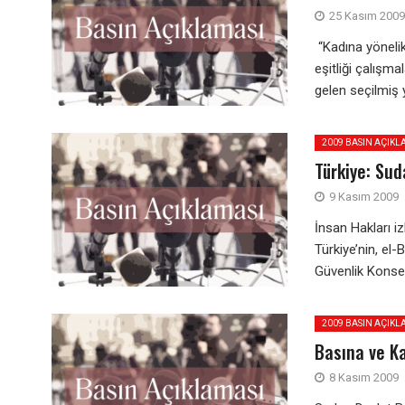
25 Kasım 2009
“Kadına yönelik
eşitliği çalışm
gelen seçilmiş y
2009 BASIN AÇIKL
Türkiye: Sud
9 Kasım 2009
İnsan Hakları i
Türkiye’nin, el
Güvenlik Konsey
2009 BASIN AÇIKL
Basına ve K
8 Kasım 2009