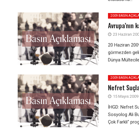
2009 BASIN AÇIKL
Avrupa’nın 
23 Haziran 20
20 Haziran 200
görmezden gelin
Dünya Mültecile
2009 BASIN AÇIKL
Nefret Suçla
15 Mayıs 2009
İHGD: Nefret Su
Sosyolog Ali Bu
Çok Farklı” prog