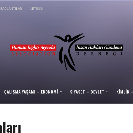
BAĞLANTILAR
İLETIŞIM
ÇALIŞMA YAŞAMI – EKONOMI
SIYASET – DEVLET
KIMLIK 
ları